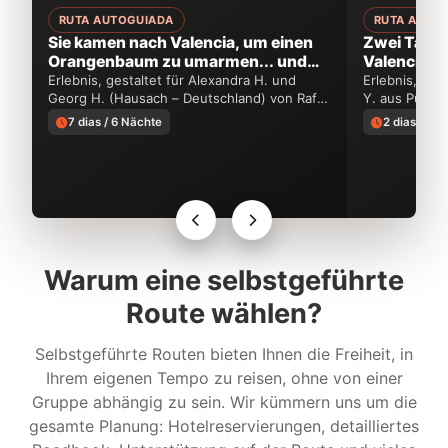
RUTA AUTOGUIADA
RUTA AUTO
Sie kamen nach Valencia, um einen
Zwei Tage r
Orangenbaum zu umarmen... und
Valencia zu
entdeckten so viel mehr
Erlebnis, gestaltet für Alexandra H. und
Erlebnis, ges
Georg H. (Hausach – Deutschland) von Rafa
Y. aus Puebla
Payá
7 dias / 6 Nächte
2 dias / 1 
Warum eine selbstgeführte
Route wählen?
Selbstgeführte Routen bieten Ihnen die Freiheit, in
Ihrem eigenen Tempo zu reisen, ohne von einer
Gruppe abhängig zu sein. Wir kümmern uns um die
gesamte Planung: Hotelreservierungen, detailliertes