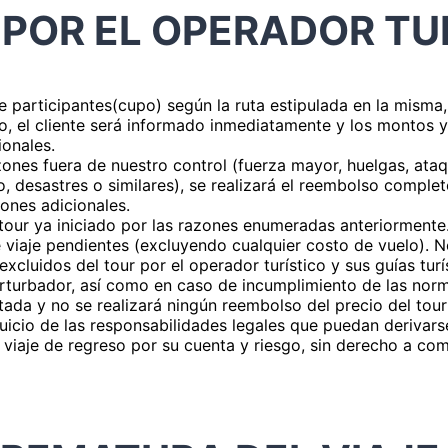
 POR EL OPERADOR TU
 participantes(cupo) según la ruta estipulada en la misma,
aso, el cliente será informado inmediatamente y los montos
ionales.
zones fuera de nuestro control (fuerza mayor, huelgas, ataq
, desastres o similares), se realizará el reembolso comple
iones adicionales.
tour ya iniciado por las razones enumeradas anteriormente.
de viaje pendientes (excluyendo cualquier costo de vuelo). 
excluidos del tour por el operador turístico y sus guías tur
rturbador, así como en caso de incumplimiento de las nor
utada y no se realizará ningún reembolso del precio del tour
juicio de las responsabilidades legales que puedan derivars
u viaje de regreso por su cuenta y riesgo, sin derecho a co