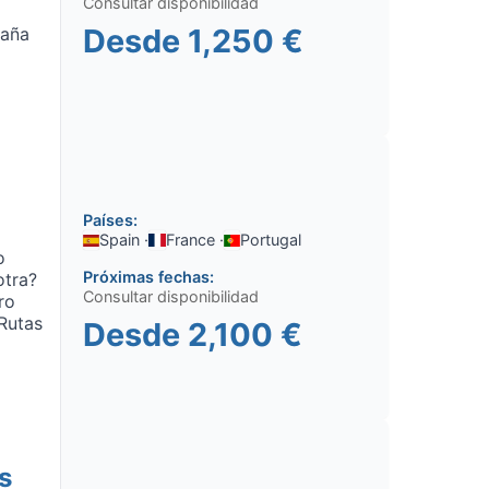
Consultar disponibilidad
Desde
1,250 €
taña
Países:
Spain ·
France ·
Portugal
o
Próximas fechas:
otra?
Consultar disponibilidad
ro
 Rutas
Desde
2,100 €
s