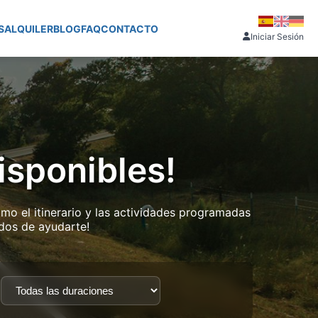
S
ALQUILER
BLOG
FAQ
CONTACTO
Iniciar Sesión
isponibles!
mo el itinerario y las actividades programadas
dos de ayudarte!
: