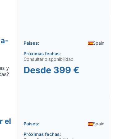
ia-
Países:
Spain
Próximas fechas:
Consultar disponibilidad
Desde
399 €
as y
tas?
r el
Países:
Spain
Próximas fechas: