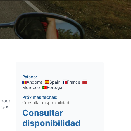
Países:
Andorra ·
Spain ·
France ·
Morocco ·
Portugal
Próximas fechas:
 nada,
Consultar disponibilidad
ngas
Consultar
disponibilidad